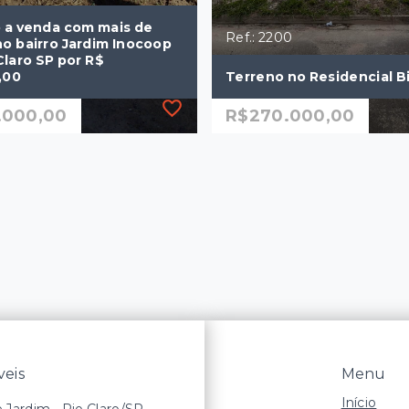
 a venda com mais de
Ref.: 2200
o bairro Jardim Inocoop
Claro SP por R$
,00
Terreno no Residencial B
.000,00
R$270.000,00
86
Ref.: 2200
 a venda com mais de
Terreno no Residencial B
o bairro Jardim Inocoop
Claro SP por R$
R$270.000,00
,00
250 m²
.000,00
m²
Jardim Residencial
Bianchini - Rio Claro/SP
laro/SP
eis
Menu
Início