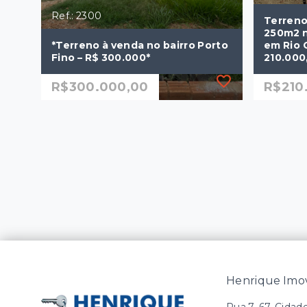
Ref.: 2300
Terreno
250m2 n
*Terreno à venda no bairro Porto
em Rio 
Fino – R$ 300.000*
210.000
R$300.000,00
R$210
Ref.: 2300
Ref.: 42
*Terreno à venda no bairro Porto
Terreno
Fino – R$ 300.000*
250m2 n
em Rio 
210.000
R$300.000,00
250 m²
R$210
252 
JARDIM PORTO FINO -
Rio Claro/SP
Rio C
Henrique Imov