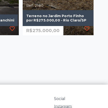
Ref.: 2180
Terreno no Jardim Porto Finho
ianchini
por R$275.000,00 - Rio Claro/SP
R$275.000,00
Ref.: 2180
ianchini
Terreno no Jardim Porto Finho
por R$275.000,00 - Rio Claro/SP
R$275.000,00
250 m²
JARDIM PORTO FINO -
Rio Claro/SP
Social
Instagram