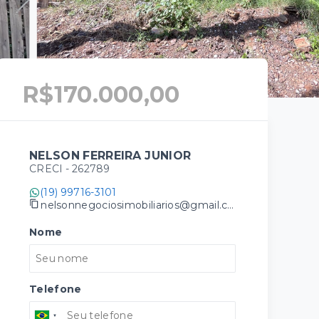
R$170.000,00
NELSON FERREIRA JUNIOR
CRECI -
262789
(19) 99716-3101
nelsonnegociosimobiliarios@gmail.com
Nome
Telefone