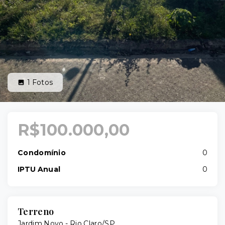
1
Fotos
R$100.000,00
Condomínio
0
IPTU Anual
0
Terreno
Jardim Novo - Rio Claro/SP