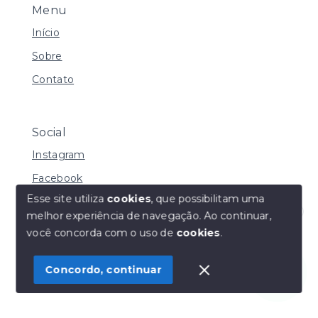
Menu
Início
Sobre
Contato
Social
Instagram
Facebook
Esse site utiliza
cookies
, que possibilitam uma
melhor experiência de navegação.
Ao continuar,
Olá! Estamos disponíveis para te ajudar.
você concorda com o uso de
cookies
.
© Copyright 2026 - Henrique Imoveis - Todos os
direitos reservados
Concordo, continuar
SITE PARA IMOBILIARIA