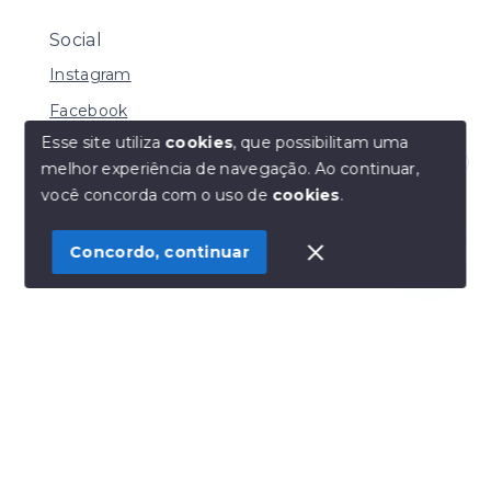
Social
Instagram
Facebook
Esse site utiliza
cookies
, que possibilitam uma
melhor experiência de navegação.
Ao continuar,
Olá! Estamos disponíveis para te ajudar.
você concorda com o uso de
cookies
.
© Copyright 2026 - Henrique Imoveis - Todos os
direitos reservados
Concordo, continuar
SITE PARA IMOBILIARIA
Início
Histórico
Favoritos