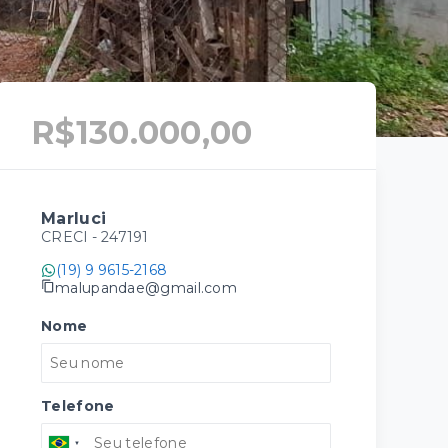
R$130.000,00
Marluci
CRECI -
247191
(19) 9 9615-2168
malupandae@gmail.com
Nome
Telefone