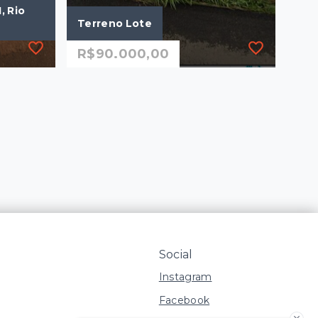
, Rio
Terreno Lote
R$90.000,00
Ref.: 3261
, Rio
Terreno Lote
R$90.000,00
123 m²
Jardim Novo II - Rio
Claro/SP
Social
Instagram
Facebook