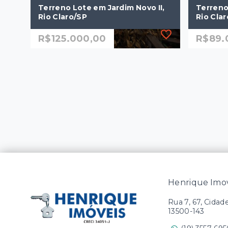
Terreno Lote em Jardim Novo II,
Terreno 
Rio Claro/SP
Rio Cla
R$125.000,00
R$89.
Ref.: 3186
Ref.: 326
Terreno Lote em Jardim Novo II,
Terreno 
Rio Claro/SP
Rio Cla
R$125.000,00
R$89.
125 m²
125 
Jardim Novo II - Rio
Jardi
Claro/SP
Clar
Henrique Imov
Rua 7, 67, Cidad
13500-143