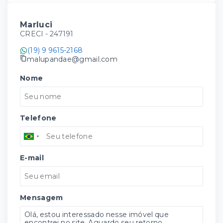
Marluci
CRECI -
247191
(19) 9 9615-2168
malupandae@gmail.com
Nome
Telefone
E-mail
Mensagem