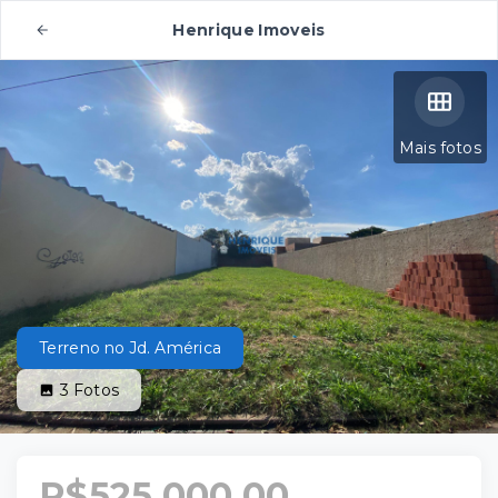
Henrique Imoveis
Mais fotos
Terreno no Jd. América
3
Fotos
R$525.000,00