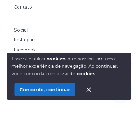
Contato
Social
Instagram
Facebook
Esse site utiliza
cookies
, que possibilitam uma
melhor experiência de navegação.
Ao continuar,
Olá! Estamos disponíveis para te ajudar.
você concorda com o uso de
cookies
.
© Copyright 2026 - Henrique Imoveis - Todos os
direitos reservados
Concordo, continuar
SITE PARA IMOBILIARIA
Início
Histórico
Favoritos