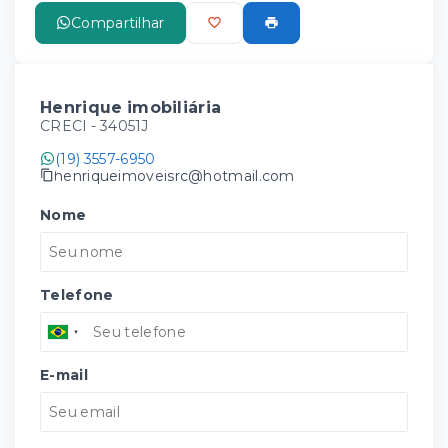
Compartilhar
Henrique imobiliária
CRECI -
34051J
(19) 3557-6950
henriqueimoveisrc@hotmail.com
Nome
Telefone
E-mail