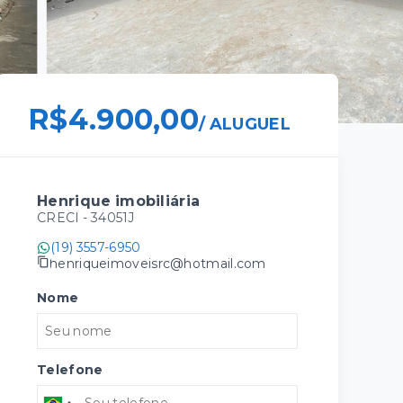
R$4.900,00
/
ALUGUEL
Henrique imobiliária
CRECI -
34051J
(19) 3557-6950
henriqueimoveisrc@hotmail.com
Nome
Telefone