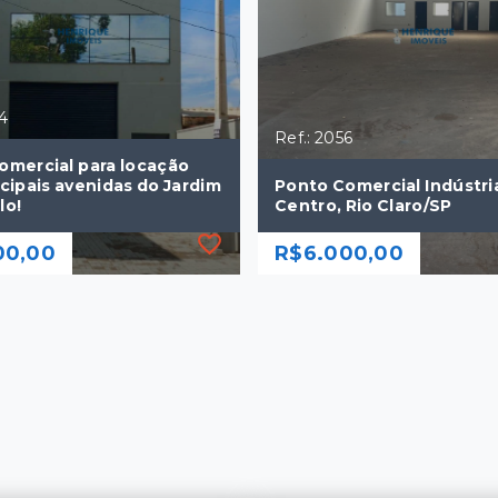
84
Ref.: 2056
omercial para locação
ncipais avenidas do Jardim
Ponto Comercial Indústri
lo!
Centro, Rio Claro/SP
00,00
R$6.000,00
84
Ref.: 2056
omercial para locação
Ponto Comercial Indústri
ncipais avenidas do Jardim
Centro, Rio Claro/SP
lo!
R$6.000,00
00,00
302 m²
m²