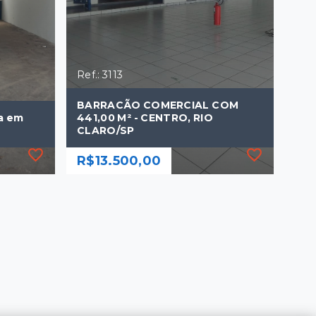
Ref.: 3113
BARRACÃO COMERCIAL COM
a em
441,00 M² - CENTRO, RIO
CLARO/SP
R$13.500,00
Ref.: 3113
a em
BARRACÃO COMERCIAL COM
441,00 M² - CENTRO, RIO
CLARO/SP
R$13.500,00
441 m²