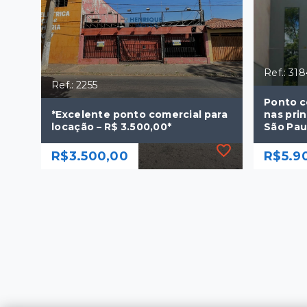
Ref.: 31
Ref.: 2255
Ponto c
*Excelente ponto comercial para
nas pri
locação – R$ 3.500,00*
São Pau
R$3.500,00
R$5.9
Ref.: 2255
Ref.: 31
*Excelente ponto comercial para
Ponto c
locação – R$ 3.500,00*
nas pri
São Pau
R$3.500,00
R$5.9
250 m²
166 