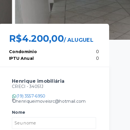
R$4.200,00
/
ALUGUEL
Condomínio
0
IPTU Anual
0
Henrique imobiliária
CRECI -
34051J
(19) 3557-6950
henriqueimoveisrc@hotmail.com
Nome