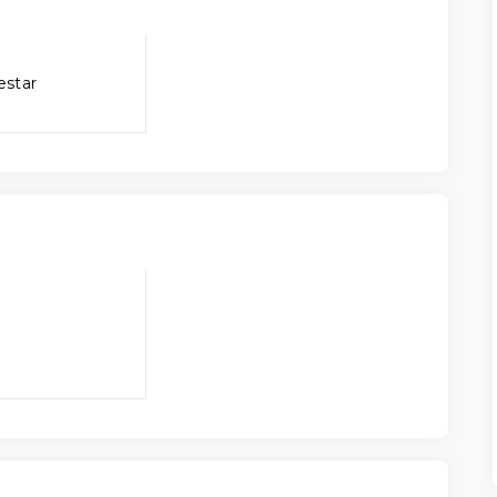
estar
l