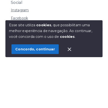
Social
Instagram
Facebook
Esse site utiliza
cookies
, que possibilitam uma
melhor experiência de navegação.
Ao continuar,
Olá! Estamos disponíveis para te ajudar.
você concorda com o uso de
cookies
.
© Copyright 2026 - Henrique Imoveis - Todos os
direitos reservados
Concordo, continuar
SITE PARA IMOBILIARIA
Início
Histórico
Favoritos