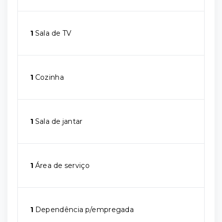
1
Sala de TV
1
Cozinha
1
Sala de jantar
1
Área de serviço
1
Dependência p/empregada