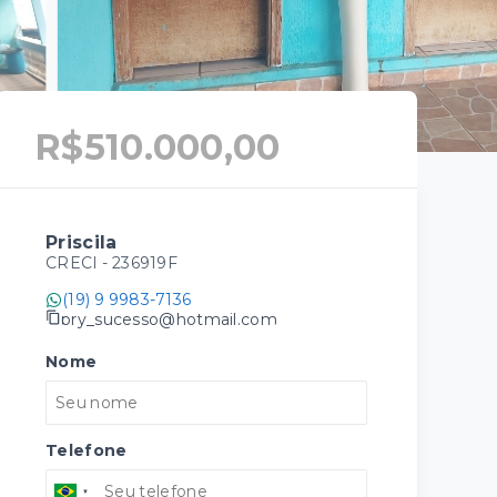
R$510.000,00
Priscila
CRECI -
236919F
(19) 9 9983-7136
pry_sucesso@hotmail.com
Nome
Telefone