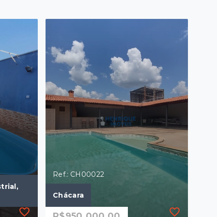
Ref.: CH00022
rial,
Chácara
R$950.000,00