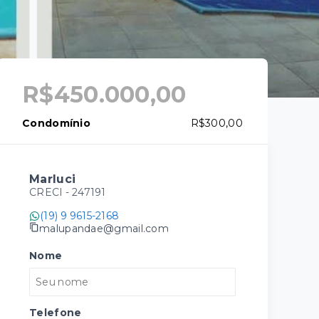
R$450.000,00
Condomínio
R$300,00
Marluci
CRECI -
247191
(19) 9 9615-2168
malupandae@gmail.com
Nome
Telefone