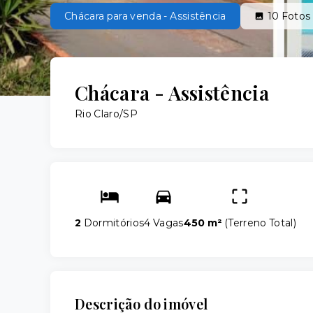
Chácara para venda - Assistência
10
Fotos
Chácara - Assistência
Rio Claro/SP
2
Dormitórios
4 Vagas
450 m²
(
Terreno Total
)
Descrição do imóvel