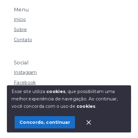
Menu
Início
Sobre
Contato
Social
Instagram
Facebook
Esse site utiliza
cookies
, que possibilitam uma
melhor experiência de navegação.
Ao continuar,
Olá! Estamos disponíveis para te ajudar.
você concorda com o uso de
cookies
.
© Copyright 2026 - Henrique Imoveis - Todos os
direitos reservados
Concordo, continuar
SITE PARA IMOBILIARIA