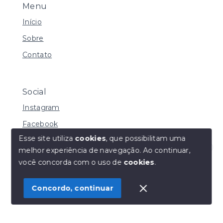
Menu
Início
Sobre
Contato
Social
Instagram
Facebook
Esse site utiliza
cookies
, que possibilitam uma
melhor experiência de navegação.
Ao continuar,
Olá! Estamos disponíveis para te ajudar.
você concorda com o uso de
cookies
.
© Copyright 2026 - Henrique Imoveis - Todos os
direitos reservados
Concordo, continuar
SITE PARA IMOBILIARIA