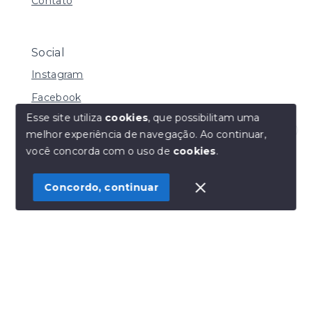
Contato
Social
Instagram
Facebook
Esse site utiliza
cookies
, que possibilitam uma
melhor experiência de navegação.
Ao continuar,
Olá! Estamos disponíveis para te ajudar.
você concorda com o uso de
cookies
.
© Copyright 2026 - Henrique Imoveis - Todos os
direitos reservados
Concordo, continuar
SITE PARA IMOBILIARIA
Início
Histórico
Favoritos