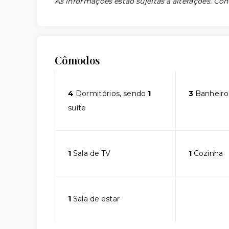
As informações estão sujeitas a alterações. Con
Cômodos
4
Dormitórios, sendo
1
3
Banheiro
suíte
1
Sala de TV
1
Cozinha
1
Sala de estar