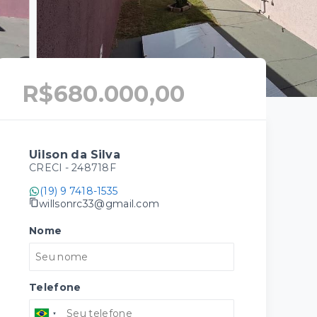
R$680.000,00
Uilson da Silva
CRECI -
248718F
(19) 9 7418-1535
willsonrc33@gmail.com
Nome
Telefone