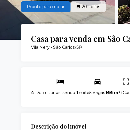
Pronto para morar
20
Fotos
Casa para venda em São C
Vila Nery - São Carlos/SP
4
Dormitórios, sendo
1
suíte
5 Vagas
166 m²
(
Con
Descrição do imóvel