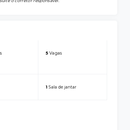
sulte o corretor responsável.
s
5
Vagas
1
Sala de jantar