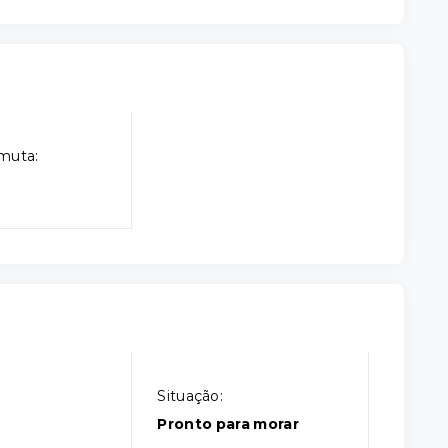
muta:
Situação:
l
Pronto para morar