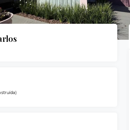
arlos
struída
)