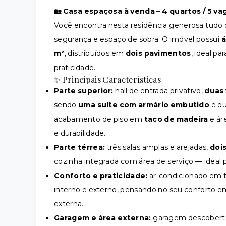
🏡 Casa espaçosa à venda – 4 quartos / 5 v
Você encontra nesta residência generosa tudo o
segurança e espaço de sobra. O imóvel possui
á
m²
, distribuídos em
dois pavimentos
, ideal p
praticidade.
✨ Principais Características
Parte superior:
hall de entrada privativo,
duas 
sendo
uma suíte com armário embutido
e ou
acabamento de piso em
taco de madeira
e ár
e durabilidade.
Parte térrea:
três salas amplas e arejadas,
dois
cozinha integrada com área de serviço — ideal pa
Conforto e praticidade:
ar-condicionado em 
interno e externo, pensando no seu conforto em
externa.
Garagem e área externa:
garagem descober