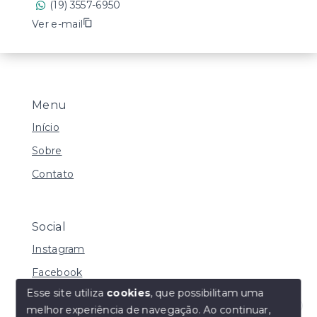
(19) 3557-6950
Ver e-mail
Menu
Início
Sobre
Contato
Social
Instagram
Facebook
Esse site utiliza
cookies
, que possibilitam uma
melhor experiência de navegação.
Ao continuar,