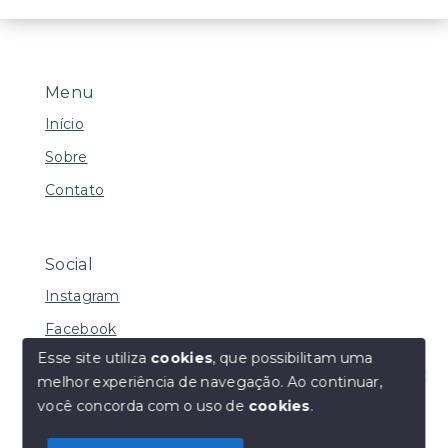
Menu
Início
Sobre
Contato
Social
Instagram
Facebook
Esse site utiliza
cookies
, que possibilitam uma
melhor experiência de navegação.
Ao continuar,
Olá! Estamos disponíveis para te ajudar.
você concorda com o uso de
cookies
.
© Copyright 2026 - Henrique Imoveis - Todos os
direitos reservados