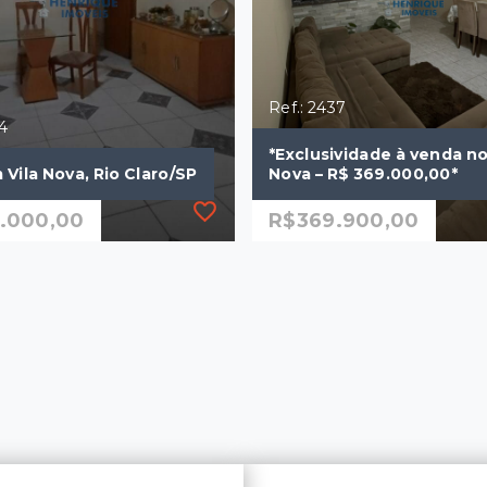
Ref.: 2437
64
*Exclusividade à venda no
 Vila Nova, Rio Claro/SP
Nova – R$ 369.000,00*
.000,00
R$369.900,00
64
Ref.: 2437
 Vila Nova, Rio Claro/SP
*Exclusividade à venda no
Nova – R$ 369.000,00*
.000,00
R$369.900,00
mitórios
2 Dormitórios, sendo 1
a
suíte
m²
2 Vagas
130 m²