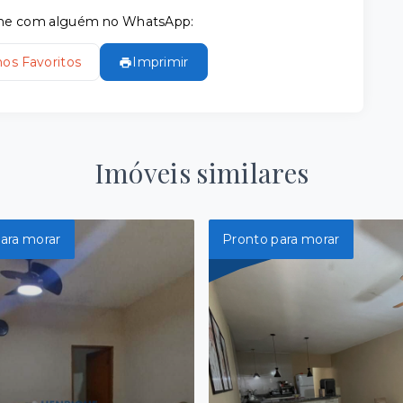
tilhe com alguém no WhatsApp:
nos Favoritos
Imprimir
Imóveis similares
ara morar
Pronto para morar