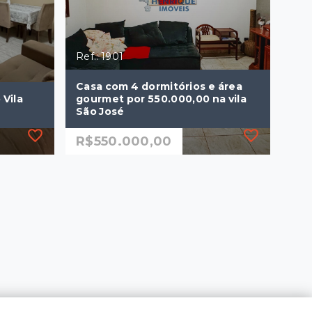
Ref.: 1901
Casa com 4 dormitórios e área
 Vila
gourmet por 550.000,00 na vila
São José
R$550.000,00
Ref.: 1901
 Vila
Casa com 4 dormitórios e área
gourmet por 550.000,00 na vila
São José
R$550.000,00
4 Dormitórios
2 Vagas
213 m²