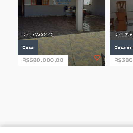
Ref.: CA00440
Ref.: 22
Casa
Casa em
R$580.000,00
R$380
Ref.: CA00440
Ref.: 22
Casa
Casa em
R$580.000,00
R$380
3 Dormitórios, sendo 1
3 Dor
Suíte
1 Vag
11 Vagas
104 