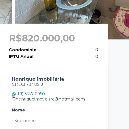
R$820.000,00
Condomínio
0
IPTU Anual
0
Henrique imobiliária
CRECI -
34051J
(19) 3557-6950
henriqueimoveisrc@hotmail.com
Nome