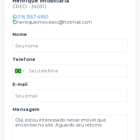
Henrique imobiliária
CRECI -
34051J
(19) 3557-6950
henriqueimoveisrc@hotmail.com
Nome
Telefone
E-mail
Mensagem