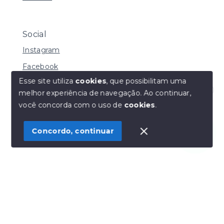
Social
Instagram
Facebook
Esse site utiliza
cookies
, que possibilitam uma
melhor experiência de navegação.
Ao continuar,
Olá! Estamos disponíveis para te ajudar.
você concorda com o uso de
cookies
.
© Copyright 2026 - Henrique Imoveis - Todos os
direitos reservados
Concordo, continuar
SITE PARA IMOBILIARIA
Início
Histórico
Favoritos