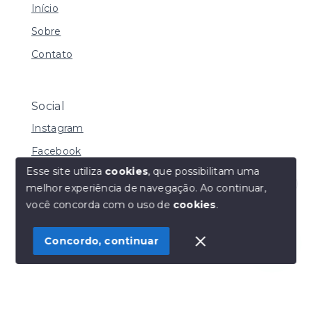
Início
Sobre
Contato
Social
Instagram
Facebook
Esse site utiliza
cookies
, que possibilitam uma
melhor experiência de navegação.
Ao continuar,
Olá! Estamos disponíveis para te ajudar.
você concorda com o uso de
cookies
.
© Copyright 2026 - Henrique Imoveis - Todos os
direitos reservados
Concordo, continuar
SITE PARA IMOBILIARIA