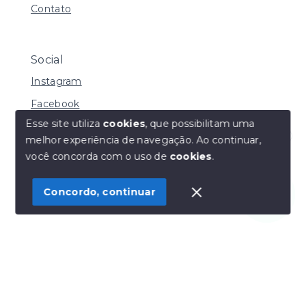
Contato
Social
Instagram
Facebook
Esse site utiliza
cookies
, que possibilitam uma
melhor experiência de navegação.
Ao continuar,
Olá! Estamos disponíveis para te ajudar.
você concorda com o uso de
cookies
.
© Copyright 2026 - Henrique Imoveis - Todos os
direitos reservados
Concordo, continuar
SITE PARA IMOBILIARIA
Início
Histórico
Favoritos