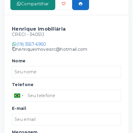
Compartilhar
Henrique imobiliária
CRECI -
34051J
(19) 3557-6950
henriqueimoveisrc@hotmail.com
Nome
Telefone
E-mail
Mensagem