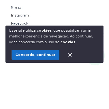
Social
Instagram
Facebook
Esse site utiliza
cookies
, que possibilitam uma
melhor experiência de navegação.
Ao continuar,
Olá! Estamos disponíveis para te ajudar.
você concorda com o uso de
cookies
.
© Copyright 2026 - Henrique Imoveis - Todos os
direitos reservados
Concordo, continuar
SITE PARA IMOBILIARIA
Início
Histórico
Favoritos