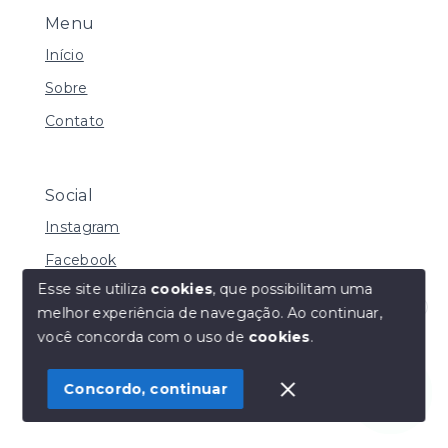
Menu
Início
Sobre
Contato
Social
Instagram
Facebook
Esse site utiliza
cookies
, que possibilitam uma
melhor experiência de navegação.
Ao continuar,
Olá! Estamos disponíveis para te ajudar.
você concorda com o uso de
cookies
.
© Copyright 2026 - Henrique Imoveis - Todos os
direitos reservados
Concordo, continuar
SITE PARA IMOBILIARIA