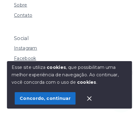
Sobre
Contato
Social
Instagram
Facebook
Esse site utiliza
cookies
, que possibilitam uma
melhor experiência de navegação.
Ao continuar,
Olá! Estamos disponíveis para te ajudar.
você concorda com o uso de
cookies
.
© Copyright 2026 - Henrique Imoveis - Todos os
direitos reservados
Concordo, continuar
SITE PARA IMOBILIARIA
Início
Histórico
Favoritos