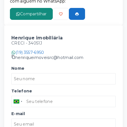
com alguém no WhatsApp:
Compartilhar
Henrique imobiliária
CRECI -
34051J
(19) 3557-6950
henriqueimoveisrc@hotmail.com
Nome
Telefone
E-mail