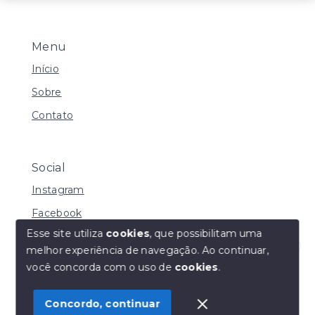
Menu
Início
Sobre
Contato
Social
Instagram
Facebook
Esse site utiliza
cookies
, que possibilitam uma
melhor experiência de navegação.
Ao continuar,
Olá! Estamos disponíveis para te ajudar.
você concorda com o uso de
cookies
.
© Copyright 2026 - Henrique Imoveis - Todos os
direitos reservados
Concordo, continuar
SITE PARA IMOBILIARIA