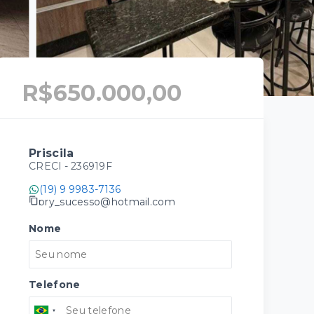
R$650.000,00
Priscila
CRECI -
236919F
(19) 9 9983-7136
pry_sucesso@hotmail.com
Nome
Telefone