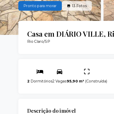
Pronto para morar
13
Fotos
Casa em DIÁRIO VILLE, Ri
Rio Claro/SP
2
Dormitórios
2 Vagas
95,90 m²
(
Construída
)
Descrição do imóvel