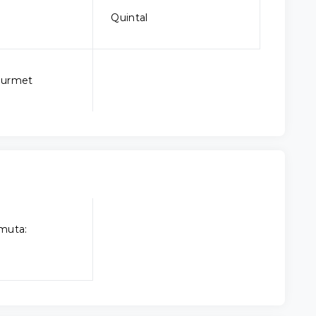
Quintal
ourmet
muta: