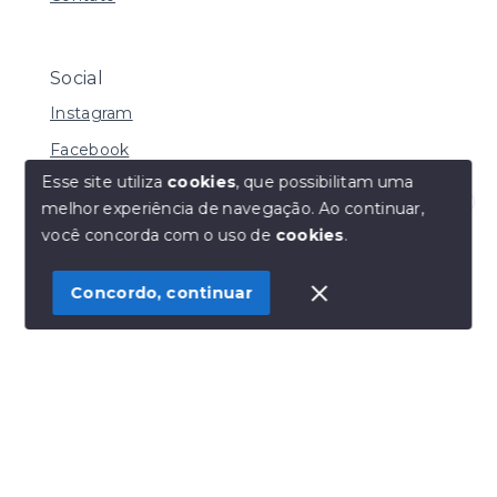
Social
Instagram
Facebook
Esse site utiliza
cookies
, que possibilitam uma
melhor experiência de navegação.
Ao continuar,
Olá! Estamos disponíveis para te ajudar.
você concorda com o uso de
cookies
.
© Copyright 2026 - Henrique Imoveis - Todos os
direitos reservados
Concordo, continuar
SITE PARA IMOBILIARIA
Início
Histórico
Favoritos