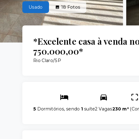
Usado
18
Fotos
*Excelente casa à venda n
750.000,00*
Rio Claro/SP
5
Dormitórios, sendo
1
suíte
2 Vagas
230 m²
(
Con