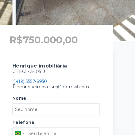
R$750.000,00
Henrique imobiliária
CRECI -
34051J
(19) 3557-6950
henriqueimoveisrc@hotmail.com
Nome
Telefone