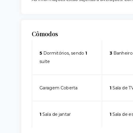
Cômodos
5
Dormitórios, sendo
1
3
Banheiro
suíte
Garagem Coberta
1
Sala de T
1
Sala de jantar
1
Sala de e