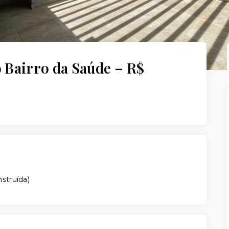
o Bairro da Saúde – R$
struída
)