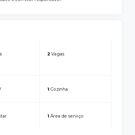
s
2
Vagas
V
1
Cozinha
star
1
Área de serviço