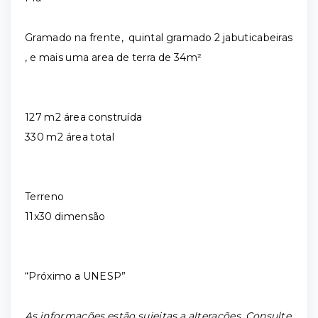
Gramado na frente, quintal gramado 2 jabuticabeiras
, e mais uma area de terra de 34m²
127 m2 área construída
330 m2 área total
Terreno
11x30 dimensão
“Próximo a UNESP”
As informações estão sujeitas a alterações. Consulte