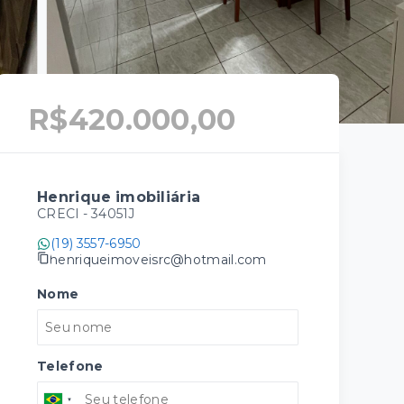
R$420.000,00
Henrique imobiliária
CRECI -
34051J
(19) 3557-6950
henriqueimoveisrc@hotmail.com
Nome
Telefone