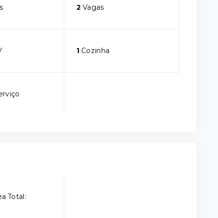
s
2
Vagas
V
1
Cozinha
erviço
a Total: