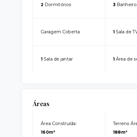
2
Dormitórios
3
Banheiro
Garagem Coberta
1
Sala de T
1
Sala de jantar
1
Área de s
Áreas
Área Construída:
Terreno Áre
160m²
188m²