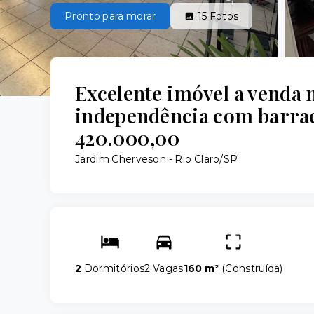
Pronto para morar
15
Fotos
Excelente imóvel a venda 
independência com barrac
420.000,00
Jardim Cherveson - Rio Claro/SP
2
Dormitórios
2 Vagas
160 m²
(
Construída
)