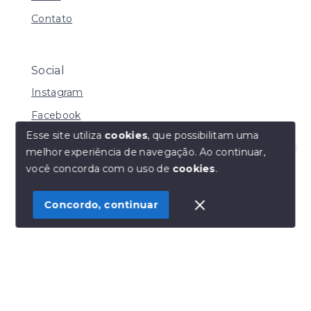
Contato
Social
Instagram
Facebook
Esse site utiliza
cookies
, que possibilitam uma
melhor experiência de navegação.
Ao continuar,
Olá! Estamos disponíveis para te ajudar.
você concorda com o uso de
cookies
.
© Copyright 2026 - Henrique Imoveis - Todos os
direitos reservados
Concordo, continuar
SITE PARA IMOBILIARIA
Início
Histórico
Favoritos