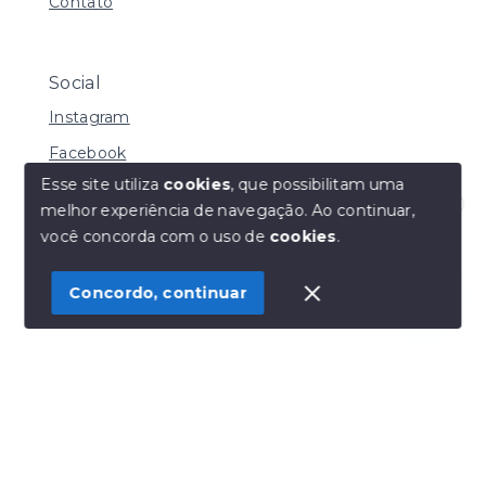
Contato
Social
Instagram
Facebook
Esse site utiliza
cookies
, que possibilitam uma
melhor experiência de navegação.
Ao continuar,
Olá! Estamos disponíveis para te ajudar.
você concorda com o uso de
cookies
.
© Copyright 2026 - Henrique Imoveis - Todos os
direitos reservados
Concordo, continuar
SITE PARA IMOBILIARIA
Início
Histórico
Favoritos