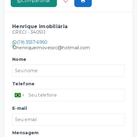
Compartilhar
Henrique imobiliária
CRECI -
34051J
(19) 3557-6950
henriqueimoveisrc@hotmail.com
Nome
Telefone
E-mail
Mensagem