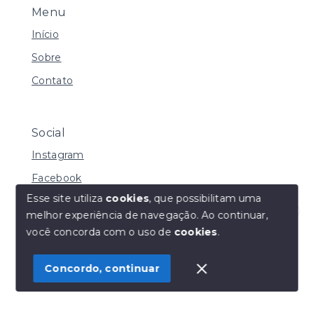
Menu
Início
Sobre
Contato
Social
Instagram
Facebook
Esse site utiliza
cookies
, que possibilitam uma
melhor experiência de navegação.
Ao continuar,
Olá! Estamos disponíveis para te ajudar.
você concorda com o uso de
cookies
.
© Copyright 2026 - Henrique Imoveis - Todos os
direitos reservados
Concordo, continuar
SITE PARA IMOBILIARIA