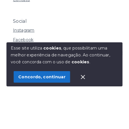
Social
Instagram
Facebook
Esse site utiliza
cookies
, que possibilitam uma
melhor experiência de navegação.
Ao continuar,
Olá! Estamos disponíveis para te ajudar.
você concorda com o uso de
cookies
.
© Copyright 2026 - Henrique Imoveis - Todos os
direitos reservados
Concordo, continuar
SITE PARA IMOBILIARIA
Início
Histórico
Favoritos