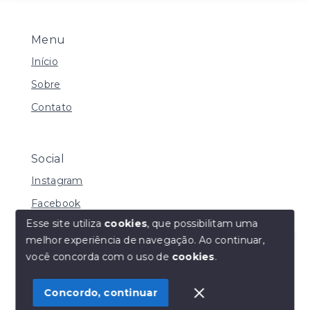
Menu
Início
Sobre
Contato
Social
Instagram
Facebook
Esse site utiliza
cookies
, que possibilitam uma
melhor experiência de navegação.
Ao continuar,
Olá! Estamos disponíveis para te ajudar.
você concorda com o uso de
cookies
.
© Copyright 2026 - Henrique Imoveis - Todos os
direitos reservados
Concordo, continuar
SITE PARA IMOBILIARIA