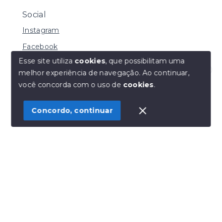
Social
Instagram
Facebook
Esse site utiliza
cookies
, que possibilitam uma
melhor experiência de navegação.
Ao continuar,
Olá! Estamos disponíveis para te ajudar.
você concorda com o uso de
cookies
.
© Copyright 2026 - Henrique Imoveis - Todos os
direitos reservados
Concordo, continuar
SITE PARA IMOBILIARIA
Início
Histórico
Favoritos