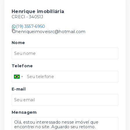
Henrique imobiliária
CRECI -
34051J
(19) 3557-6950
henriqueimoveisrc@hotmail.com
Nome
Telefone
E-mail
Mensagem