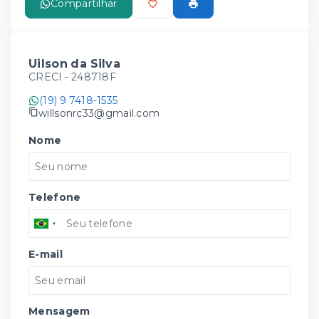
Compartilhar
Uilson da Silva
CRECI -
248718F
(19) 9 7418-1535
willsonrc33@gmail.com
Nome
Telefone
E-mail
Mensagem