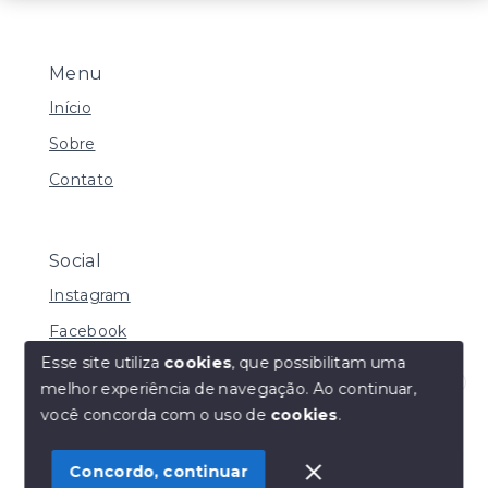
Menu
Início
Sobre
Contato
Social
Instagram
Facebook
Esse site utiliza
cookies
, que possibilitam uma
melhor experiência de navegação.
Ao continuar,
Olá! Estamos disponíveis para te ajudar.
você concorda com o uso de
cookies
.
© Copyright 2026 - Henrique Imoveis - Todos os
direitos reservados
Concordo, continuar
SITE PARA IMOBILIARIA