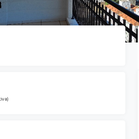
tiva
)