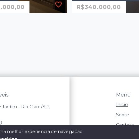
.000,00
R$340.000,00
P00381
Ref.: 2352
mento
Apartamento no Condom
Portal do Caribe - R$340
.000,00
R$340.000,00
mitórios, sendo 1
3 Dormitórios, sendo 1
suíte
gas
2 Vagas
²
81 m²
Operária - Rio
eis
Menu
o/SP
Jardim São Paulo - Rio
Claro/SP
Início
e Jardim - Rio Claro/SP,
Sobre
50
Contato
 uma melhor experiência de navegação.