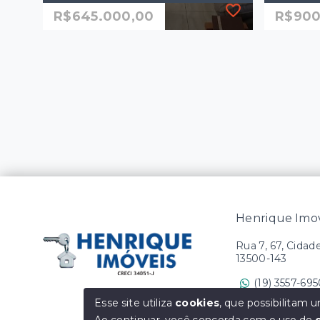
R$645.000,00
R$900
Ref.: 2427
Ref.: A
Apartamento à venda no
Aparta
Condomínio Torres di Napoli -
Jardim São Paulo
R$900
3 Dor
R$645.000,00
Suíte
3 Dormitórios, sendo 1
4 Va
suíte
94 m
2 Vagas
82 m²
Vila 
Henrique Imov
Clar
Rio Claro/SP
Rua 7, 67, Cidad
13500-143
(19) 3557-69
Ver e-mail
Esse site utiliza
cookies
, que possibilitam