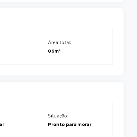
Área Total:
86m²
Situação:
al
Pronto para morar