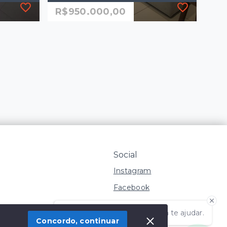
R$950.000,00
Ref.: 2126
ínio
Apartamento Alto Padrão em Vila
.000,00
Operária, Rio Claro/SP
R$950.000,00
3 Dormitórios, sendo 1
suíte
2 Vagas
94 m²
Social
Vila Operária - Rio
Claro/SP
Instagram
Facebook
Olá! Estamos disponíveis para te ajudar.
Concordo, continuar