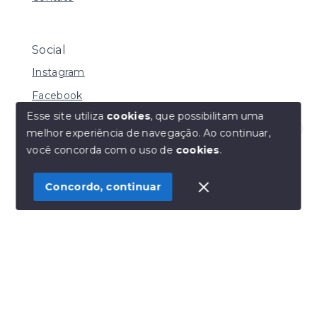
Social
Instagram
Facebook
Esse site utiliza
cookies
, que possibilitam uma
melhor experiência de navegação.
Ao continuar,
Olá! Estamos disponíveis para te ajudar.
você concorda com o uso de
cookies
.
© Copyright 2026 - Henrique Imoveis - Todos os
direitos reservados
Concordo, continuar
SITE PARA IMOBILIARIA
Início
Histórico
Favoritos