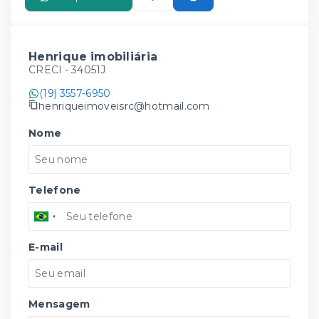
Henrique imobiliária
CRECI -
34051J
(19) 3557-6950
henriqueimoveisrc@hotmail.com
Nome
Telefone
E-mail
Mensagem