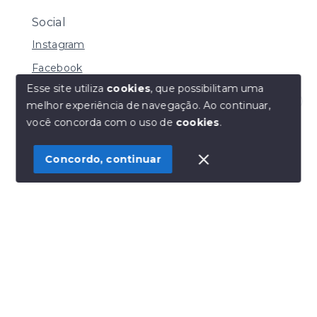
Social
Instagram
Facebook
Esse site utiliza
cookies
, que possibilitam uma
melhor experiência de navegação.
Ao continuar,
Olá! Estamos disponíveis para te ajudar.
você concorda com o uso de
cookies
.
© Copyright 2026 - Henrique Imoveis - Todos os
direitos reservados
Concordo, continuar
SITE PARA IMOBILIARIA
Início
Histórico
Favoritos