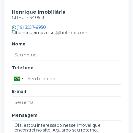
Henrique imobiliária
CRECI -
34051J
(19) 3557-6950
henriqueimoveisrc@hotmail.com
Nome
Telefone
E-mail
Mensagem