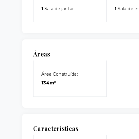
1
Sala de jantar
1
Sala de e
Áreas
Área Construída:
134m²
Características