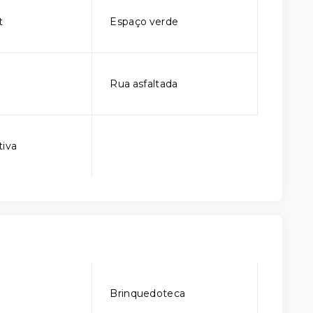
t
Espaço verde
Rua asfaltada
tiva
o
Brinquedoteca