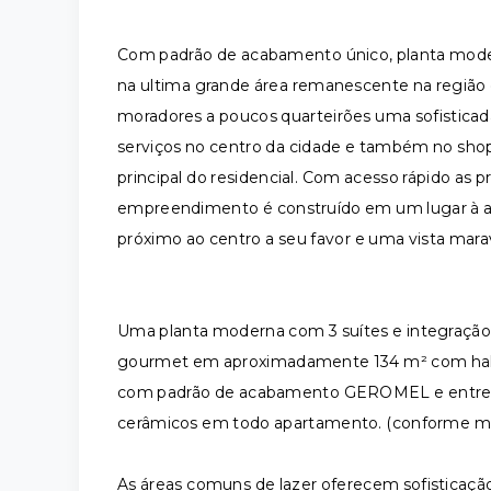
Com padrão de acabamento único, planta mod
na ultima grande área remanescente na região c
moradores a poucos quarteirões uma sofisticada
serviços no centro da cidade e também no sho
principal do residencial. Com acesso rápido as p
empreendimento é construído em um lugar à alt
próximo ao centro a seu favor e uma vista maravi
Uma planta moderna com 3 suítes e integração to
gourmet em aproximadamente 134 m² com hall e
com padrão de acabamento GEROMEL e entreg
cerâmicos em todo apartamento. (conforme me
As áreas comuns de lazer oferecem sofisticaçã