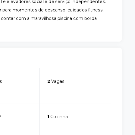
 elevadores social e de serviço independentes.
o para momentos de descanso, cuidados fitness,
m contar com a maravilhosa piscina com borda
s
2
Vagas
V
1
Cozinha