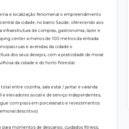
erna e localização fenomenal o empreendimento
entral da cidade, no bairro Saúde, oferecendo aos
 infraestrutura de compras, gastronomia, lazer e
pping center a menos de 100 metros da entrada
rincipais ruas e avenidas da cidade o
ura dos seus desejos, com a praticidade de morar
lhosa da cidade e do horto florestal.
tal entre cozinha, sala estar / jantar e varanda
 elevadores social e de serviço independentes,
ue com pisos em porcelanato e revestimentos
morial descritivo)
o para momentos de descanso, cuidados fitness,