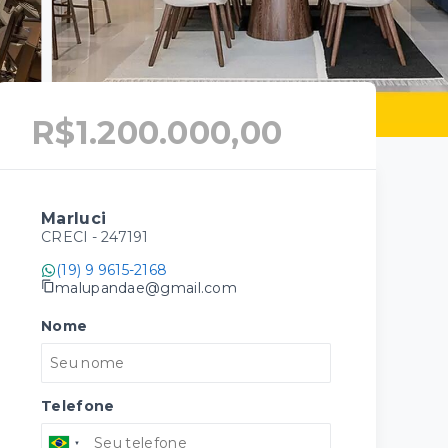
R$1.200.000,00
Marluci
CRECI -
247191
(19) 9 9615-2168
malupandae@gmail.com
Nome
Telefone