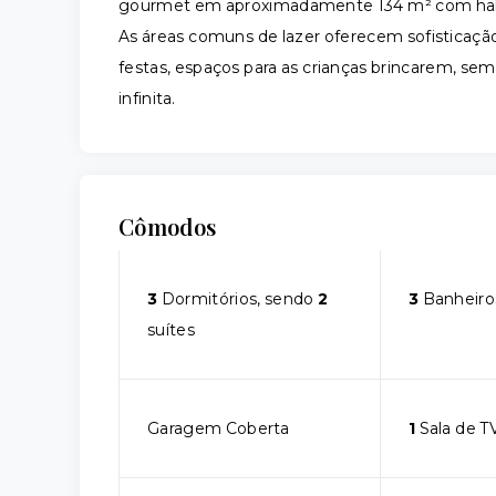
gourmet em aproximadamente 134 m² com hall e
As áreas comuns de lazer oferecem sofisticaçã
festas, espaços para as crianças brincarem, se
infinita.
Cômodos
3
Dormitórios, sendo
2
3
Banheiro
suítes
Garagem Coberta
1
Sala de T