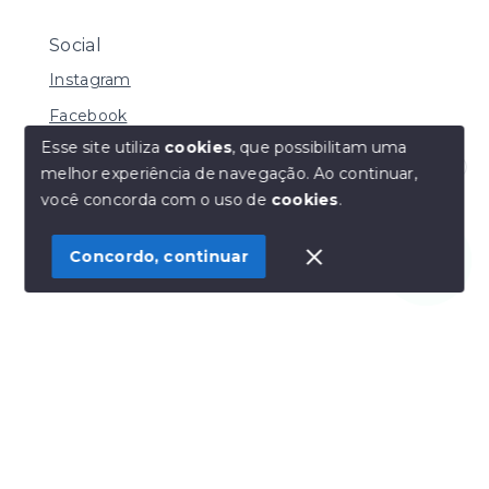
Social
Instagram
Facebook
Esse site utiliza
cookies
, que possibilitam uma
melhor experiência de navegação.
Ao continuar,
Olá! Estamos disponíveis para te ajudar.
você concorda com o uso de
cookies
.
© Copyright 2026 - Henrique Imoveis - Todos os
direitos reservados
Concordo, continuar
SITE PARA IMOBILIARIA
Início
Histórico
Favoritos