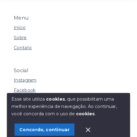
Menu
Início
Sobre
Contato
Social
Instagram
Facebook
Esse site utiliza
cookies
, que possibilitam uma
melhor experiência de navegação.
Ao continuar,
Olá! Estamos disponíveis para te ajudar.
você concorda com o uso de
cookies
.
© Copyright 2026 - Henrique Imoveis - Todos os
direitos reservados
Concordo, continuar
SITE PARA IMOBILIARIA